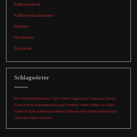
Kaffeetechnik
Kaffeevollautomaten
Kliniken
Neuheiten
Schaerer
Schlagwörter
Büro
BüroKaffeeService
Café Creme
Cappuccino
Espresso
Events
Gastronomie
Gewerbezulassung
Hotellerie
Kaffee
Kaffee fürs Büro
Kaffee im Büro
Kaffeespezialitäten
Kaffeetechnik
Kaffeevollautomaten
Latte Macchiato
Schaerer