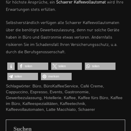
für höchste Ansprüche, ein
Schaerer Kaffeevollautomat
wird Ihre
Erwartungen stets erfüllen.
Selbstverständlich verfügen alle Schaerer Kaffeevollautomaten
über die benötigte Gewerbezulassung, denn nur solche Geräte
haben in Büro und Gastronmie etwas verloren. Andernfalls
risikieren Sie im Schadensfall Ihren Versicherungsschutz, u.a.
durch die Berufsgenossenschaft.
teilen
teilen
teilen
teilen
merken
Schlagwörter:
Büro
,
BüroKaffeeService
,
Café Creme
,
Cappuccino
,
Espresso
,
Events
,
Gastronomie
,
Gewerbezulassung
,
Hotellerie
,
Kaffee
,
Kaffee fürs Büro
,
Kaffee
im Büro
,
Kaffeespezialitäten
,
Kaffeetechnik
,
Kaffeevollautomaten
,
Latte Macchiato
,
Schaerer
Suchen