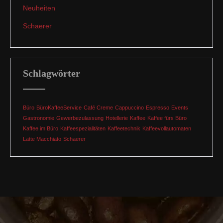
Neuheiten
Schaerer
Schlagwörter
Büro
BüroKaffeeService
Café Creme
Cappuccino
Espresso
Events
Gastronomie
Gewerbezulassung
Hotellerie
Kaffee
Kaffee fürs Büro
Kaffee im Büro
Kaffeespezialitäten
Kaffeetechnik
Kaffeevollautomaten
Latte Macchiato
Schaerer