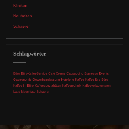
Kliniken
Neuheiten
Schaerer
Schlagwörter
Büro
BüroKaffeeService
Café Creme
Cappuccino
Espresso
Events
Gastronomie
Gewerbezulassung
Hotellerie
Kaffee
Kaffee fürs Büro
Kaffee im Büro
Kaffeespezialitäten
Kaffeetechnik
Kaffeevollautomaten
Latte Macchiato
Schaerer