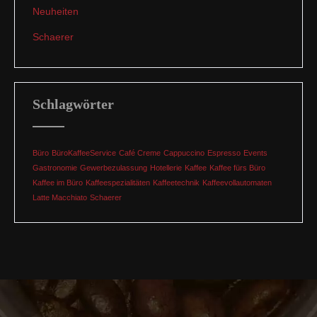
Neuheiten
Schaerer
Schlagwörter
Büro
BüroKaffeeService
Café Creme
Cappuccino
Espresso
Events
Gastronomie
Gewerbezulassung
Hotellerie
Kaffee
Kaffee fürs Büro
Kaffee im Büro
Kaffeespezialitäten
Kaffeetechnik
Kaffeevollautomaten
Latte Macchiato
Schaerer