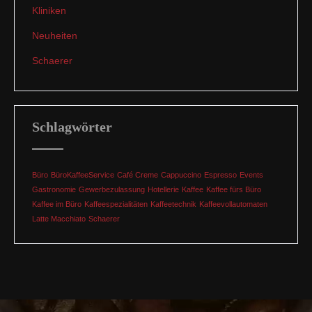
Kliniken
Neuheiten
Schaerer
Schlagwörter
Büro
BüroKaffeeService
Café Creme
Cappuccino
Espresso
Events
Gastronomie
Gewerbezulassung
Hotellerie
Kaffee
Kaffee fürs Büro
Kaffee im Büro
Kaffeespezialitäten
Kaffeetechnik
Kaffeevollautomaten
Latte Macchiato
Schaerer