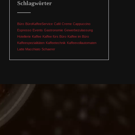
Schlagwörter
Büro
BüroKaffeeService
Café Creme
Cappuccino
Espresso
Events
Gastronomie
Gewerbezulassung
Hotellerie
Kaffee
Kaffee fürs Büro
Kaffee im Büro
Kaffeespezialitäten
Kaffeetechnik
Kaffeevollautomaten
Latte Macchiato
Schaerer